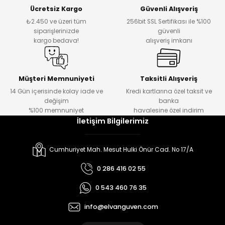
Ücretsiz Kargo
Güvenli Alışveriş
₺2.450 ve üzeri tüm
256bit SSL Sertifikası ile %100
siparişlerinizde
güvenli
kargo bedava!
alışveriş imkanı
Müşteri Memnuniyeti
Taksitli Alışveriş
14 Gün içerisinde kolay iade ve
Kredi kartlarına özel taksit ve
değişim
banka
%100 memnuniyet
havalesine özel indirim
İletişim Bilgilerimiz
Cumhuriyet Mah. Mesut Hulki Önür Cad. No 17/A
0 286 416 02 55
0 543 460 76 35
info@elvanguven.com