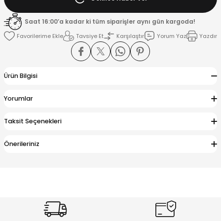
Saat 16:00’a kadar ki tüm siparişler aynı gün kargoda!
K
Tavsiye Et
Karşılaştır
Yorum Yaz
Yazdır
Ürün Bilgisi
Yorumlar
Taksit Seçenekleri
Önerileriniz