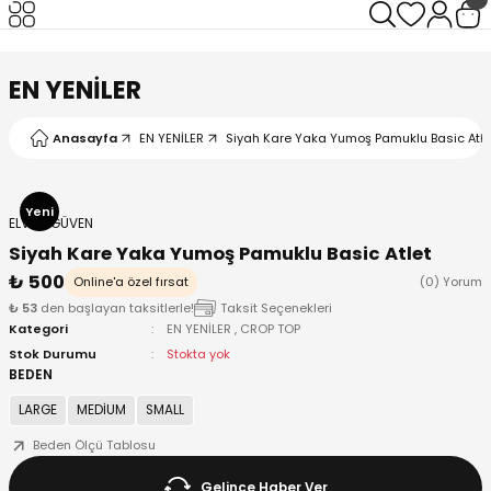
Geri Dön
Geri Dön
Geri Dön
Geri Dön
EN YENİLER
Anasayfa
EN YENİLER
Siyah Kare Yaka Yumoş Pamuklu Basic Atle
I
Yeni
ELVAN GÜVEN
Siyah Kare Yaka Yumoş Pamuklu Basic Atlet
₺ 500
Online'a özel fırsat
(0) Yorum
₺ 53
den başlayan taksitlerle!
Taksit Seçenekleri
Kategori
EN YENİLER
,
CROP TOP
Stok Durumu
Stokta yok
BEDEN
LARGE
MEDİUM
SMALL
Beden Ölçü Tablosu
Gelince Haber Ver