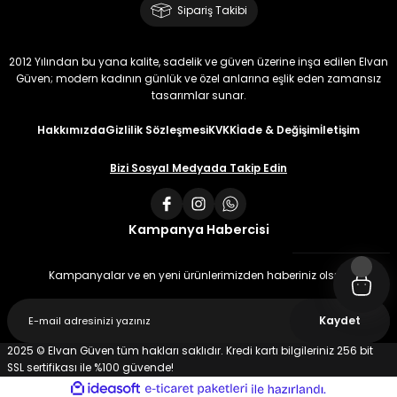
Sipariş Takibi
2012 Yılından bu yana kalite, sadelik ve güven üzerine inşa edilen Elvan
Güven; modern kadının günlük ve özel anlarına eşlik eden zamansız
tasarımlar sunar.
Hakkımızda
Gizlilik Sözleşmesi
KVKK
İade & Değişim
İletişim
Bizi Sosyal Medyada Takip Edin
Kampanya Habercisi
Kampanyalar ve en yeni ürünlerimizden haberiniz olsun
Kaydet
2025 © Elvan Güven tüm hakları saklıdır. Kredi kartı bilgileriniz 256 bit
SSL sertifikası ile %100 güvende!
ideasoft
ile
e-