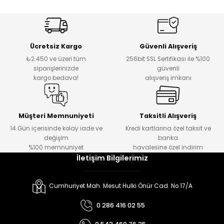
K
Ücretsiz Kargo
Güvenli Alışveriş
₺2.450 ve üzeri tüm
256bit SSL Sertifikası ile %100
siparişlerinizde
güvenli
kargo bedava!
alışveriş imkanı
Müşteri Memnuniyeti
Taksitli Alışveriş
14 Gün içerisinde kolay iade ve
Kredi kartlarına özel taksit ve
değişim
banka
%100 memnuniyet
havalesine özel indirim
İletişim Bilgilerimiz
Cumhuriyet Mah. Mesut Hulki Önür Cad. No 17/A
0 286 416 02 55