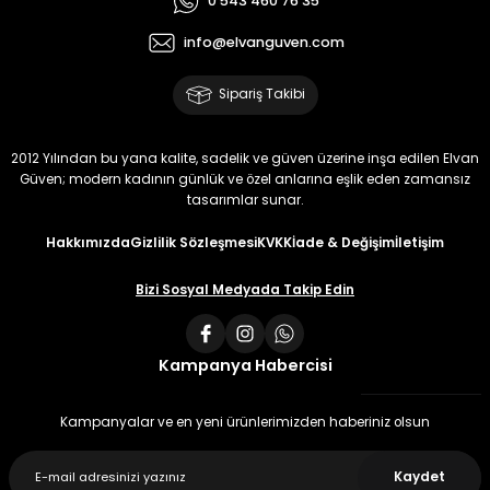
0 543 460 76 35
info@elvanguven.com
Sipariş Takibi
2012 Yılından bu yana kalite, sadelik ve güven üzerine inşa edilen Elvan
Güven; modern kadının günlük ve özel anlarına eşlik eden zamansız
tasarımlar sunar.
Hakkımızda
Gizlilik Sözleşmesi
KVKK
İade & Değişim
İletişim
Bizi Sosyal Medyada Takip Edin
Kampanya Habercisi
Kampanyalar ve en yeni ürünlerimizden haberiniz olsun
Kaydet