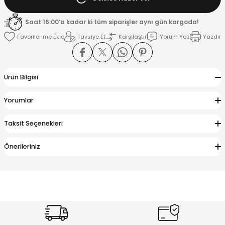
Saat 16:00’a kadar ki tüm siparişler aynı gün kargoda!
K
Tavsiye Et
Karşılaştır
Yorum Yaz
Yazdır
Ürün Bilgisi
Yorumlar
Taksit Seçenekleri
Önerileriniz