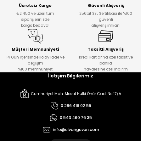
Ücretsiz Kargo
Güvenli Alışveriş
₺2.450 ve üzeri tüm
256bit SSL Sertifikası ile %100
siparişlerinizde
güvenli
kargo bedava!
alışveriş imkanı
Müşteri Memnuniyeti
Taksitli Alışveriş
14 Gün içerisinde kolay iade ve
Kredi kartlarına özel taksit ve
değişim
banka
%100 memnuniyet
havalesine özel indirim
İletişim Bilgilerimiz
Cumhuriyet Mah. Mesut Hulki Önür Cad. No 17/A
0 286 416 02 55
0 543 460 76 35
info@elvanguven.com