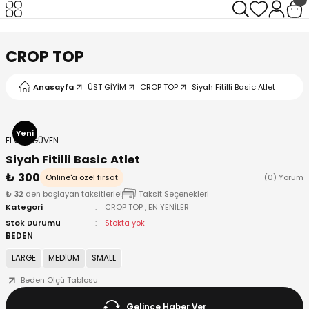
Geri Dön
Geri Dön
Geri Dön
Geri Dön
CROP TOP
Anasayfa
ÜST GİYİM
CROP TOP
Siyah Fitilli Basic Atlet
I
Yeni
ELVAN GÜVEN
Siyah Fitilli Basic Atlet
₺ 300
Online'a özel fırsat
(0) Yorum
₺ 32
den başlayan taksitlerle!
Taksit Seçenekleri
Kategori
CROP TOP
,
EN YENİLER
Stok Durumu
Stokta yok
BEDEN
LARGE
MEDİUM
SMALL
Beden Ölçü Tablosu
Gelince Haber Ver