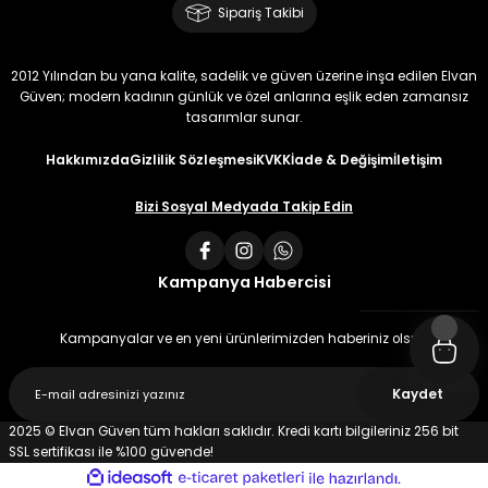
Sipariş Takibi
2012 Yılından bu yana kalite, sadelik ve güven üzerine inşa edilen Elvan
Güven; modern kadının günlük ve özel anlarına eşlik eden zamansız
tasarımlar sunar.
Hakkımızda
Gizlilik Sözleşmesi
KVKK
İade & Değişim
İletişim
Bizi Sosyal Medyada Takip Edin
Kampanya Habercisi
Kampanyalar ve en yeni ürünlerimizden haberiniz olsun
Kaydet
2025 © Elvan Güven tüm hakları saklıdır. Kredi kartı bilgileriniz 256 bit
SSL sertifikası ile %100 güvende!
ideasoft
ile
e-