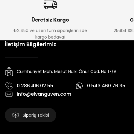
Ücretsiz Kargo
G
₺2.450 ve üzeri tüm siparişlerinizde
256bit SSL
kargo bedava!
İletişim Bilgilerimiz
Cumhuriyet Mah. Mesut Hulki Önür Cad. No 17/A
0 286 416 02 55
0 543 460 76 35
info@elvanguven.com
Sipariş Takibi