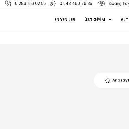
0 286 416 02 55
0 543 460 76 35
Sipariş Tak
EN YENİLER
ÜST GİYİM
ALT
Anasay