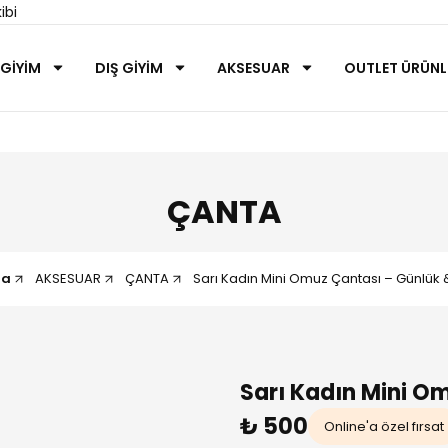
ibi
 GİYİM
DIŞ GİYİM
AKSESUAR
OUTLET ÜRÜNL
ÇANTA
fa
AKSESUAR
ÇANTA
Sarı Kadın Mini Omuz Çantası – Günlük 
Sarı Kadın Mini O
₺ 500
Online'a özel fırsat