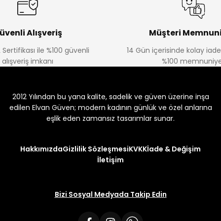
üvenli Alışveriş
Müşteri Memnuni
 Sertifikası ile %100 güvenli
14 Gün içerisinde kolay iad
alışveriş imkanı
%100 memnuniye
2012 Yılından bu yana kalite, sadelik ve güven üzerine inşa
edilen Elvan Güven; modern kadının günlük ve özel anlarına
eşlik eden zamansız tasarımlar sunar.
Hakkımızda
Gizlilik Sözleşmesi
KVKK
İade & Değişim
İletişim
Bizi Sosyal Medyada Takip Edin