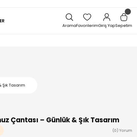
ER
Arama
Favorilerim
Giriş Yap
Sepetim
& Şık Tasarım
muz Çantası – Günlük & Şık Tasarım
(0) Yorum