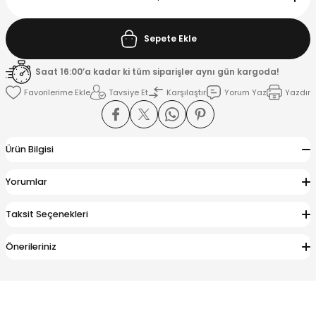
K
Sepete Ekle
Saat 16:00’a kadar ki tüm siparişler aynı gün kargoda!
Tavsiye Et
Karşılaştır
Yorum Yaz
Yazdır
Ürün Bilgisi
Yorumlar
Taksit Seçenekleri
Önerileriniz