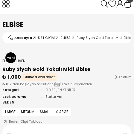
Geri Dön
Geri Dön
Geri Dön
Geri Dön
ELBİSE
Anasayfa
ÜST GİYİM
ELBİSE
Ruby Siyah Gold Tokalı Midi Elbise
I
Yeni
ELVAN GÜVEN
Ruby Siyah Gold Tokalı Midi Elbise
₺ 1.000
Online'a özel fırsat
(0) Yorum
₺ 107
den başlayan taksitlerle!
Taksit Seçenekleri
Kategori
ELBİSE
,
EN YENİLER
Stok Durumu
Stokta var
BEDEN
LARGE
MEDİUM
SMALL
XLARGE
Beden Ölçü Tablosu