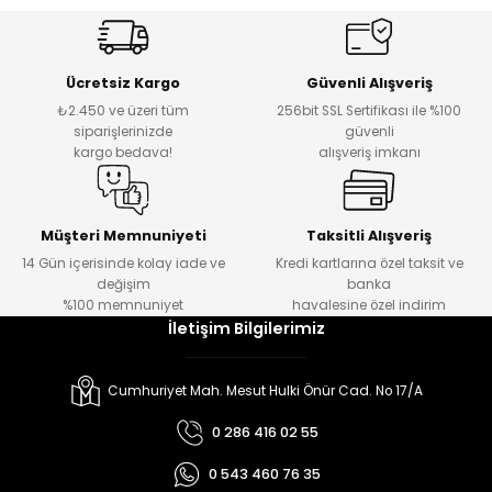
Ücretsiz Kargo
Güvenli Alışveriş
₺2.450 ve üzeri tüm
256bit SSL Sertifikası ile %100
siparişlerinizde
güvenli
kargo bedava!
alışveriş imkanı
Müşteri Memnuniyeti
Taksitli Alışveriş
14 Gün içerisinde kolay iade ve
Kredi kartlarına özel taksit ve
değişim
banka
%100 memnuniyet
havalesine özel indirim
İletişim Bilgilerimiz
Cumhuriyet Mah. Mesut Hulki Önür Cad. No 17/A
0 286 416 02 55
0 543 460 76 35