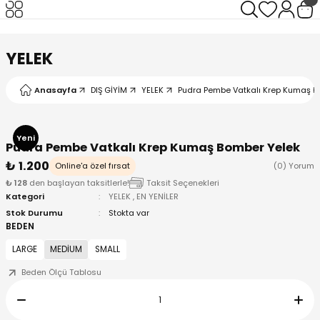
Geri Dön
Geri Dön
Geri Dön
Geri Dön
YELEK
Anasayfa
DIŞ GİYİM
YELEK
Pudra Pembe Vatkalı Krep Kumaş B
I
Yeni
Pudra Pembe Vatkalı Krep Kumaş Bomber Yelek
₺ 1.200
Online'a özel fırsat
(0) Yorum
₺ 128
den başlayan taksitlerle!
Taksit Seçenekleri
Kategori
YELEK
,
EN YENİLER
Stok Durumu
Stokta var
BEDEN
LARGE
MEDİUM
SMALL
Beden Ölçü Tablosu