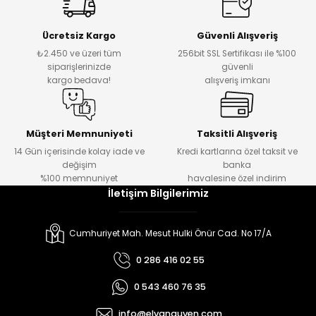
Ücretsiz Kargo
Güvenli Alışveriş
₺2.450 ve üzeri tüm
256bit SSL Sertifikası ile %100
siparişlerinizde
güvenli
kargo bedava!
alışveriş imkanı
Müşteri Memnuniyeti
Taksitli Alışveriş
14 Gün içerisinde kolay iade ve
Kredi kartlarına özel taksit ve
değişim
banka
%100 memnuniyet
havalesine özel indirim
İletişim Bilgilerimiz
Cumhuriyet Mah. Mesut Hulki Önür Cad. No 17/A
0 286 416 02 55
0 543 460 76 35
info@elvanguven.com