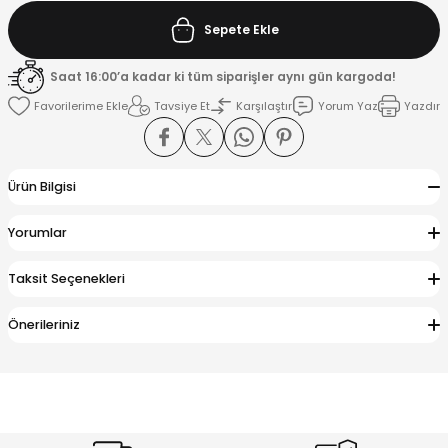
Sepete Ekle
K
Saat 16:00’a kadar ki tüm siparişler aynı gün kargoda!
Tavsiye Et
Karşılaştır
Yorum Yaz
Yazdır
Ürün Bilgisi
Yorumlar
Taksit Seçenekleri
Önerileriniz