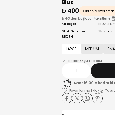
Bluz
₺ 400
Online'a özel fırsat
₺ 43
den başlayan taksitlerle!
Kategori
BLUZ
,
EN Y
Stok Durumu
Stokta var
BEDEN
LARGE
MEDİUM
SMA
Beden Ölçü Tablosu
Saat 16:00’a kadar ki
Tavsiy