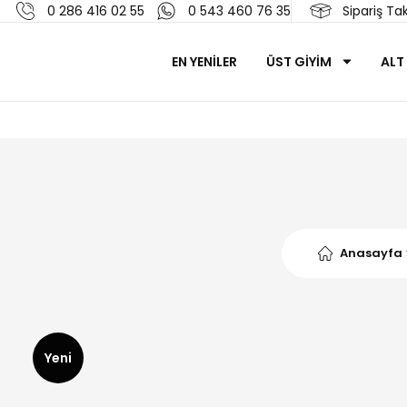
0 286 416 02 55
0 543 460 76 35
Sipariş Tak
EN YENİLER
ÜST GİYİM
ALT
Anasayfa
Yeni