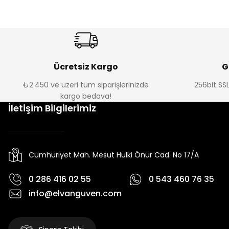
Ücretsiz Kargo
G
₺2.450 ve üzeri tüm siparişlerinizde
256bit SSL
kargo bedava!
İletişim Bilgilerimiz
Cumhuriyet Mah. Mesut Hulki Önür Cad. No 17/A
0 286 416 02 55
0 543 460 76 35
info@elvanguven.com