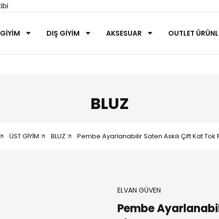
ibi
 GİYİM
DIŞ GİYİM
AKSESUAR
OUTLET ÜRÜNL
BLUZ
ÜST GİYİM
BLUZ
Pembe Ayarlanabilir Saten Askılı Çift Kat Tok 
ELVAN GÜVEN
Pembe Ayarlanabili