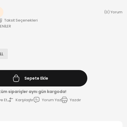
(0) Yorum
Taksit Seçenekleri
ENİLER
LL
Sepete Ekle
 tüm siparişler aynı gün kargoda!
e Et
Karşılaştır
Yorum Yaz
Yazdır