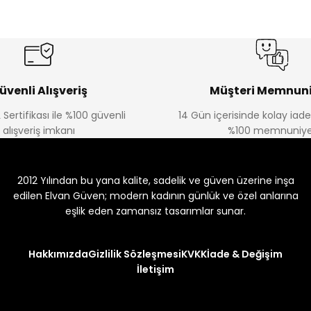
üvenli Alışveriş
Müşteri Memnuni
 Sertifikası ile %100 güvenli
14 Gün içerisinde kolay iad
alışveriş imkanı
%100 memnuniye
2012 Yılından bu yana kalite, sadelik ve güven üzerine inşa
edilen Elvan Güven; modern kadının günlük ve özel anlarına
eşlik eden zamansız tasarımlar sunar.
Hakkımızda
Gizlilik Sözleşmesi
KVKK
İade & Değişim
İletişim