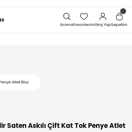
ER
Arama
Favorilerim
Giriş Yap
Sepetim
Penye Atlet Bluz
r Saten Askılı Çift Kat Tok Penye Atlet