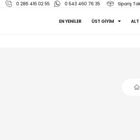
0 286 416 02 55
0 543 460 76 35
Sipariş Tak
EN YENİLER
ÜST GİYİM
ALT