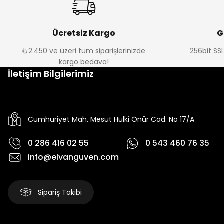
Ücretsiz Kargo
G
₺2.450 ve üzeri tüm siparişlerinizde
256bit SSL
kargo bedava!
İletişim Bilgilerimiz
Cumhuriyet Mah. Mesut Hulki Önür Cad. No 17/A
0 286 416 02 55
0 543 460 76 35
info@elvanguven.com
Sipariş Takibi