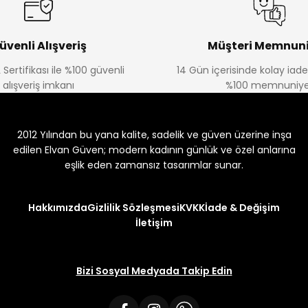
üvenli Alışveriş
Müşteri Memnuni
 Sertifikası ile %100 güvenli
14 Gün içerisinde kolay iad
alışveriş imkanı
%100 memnuniye
2012 Yılından bu yana kalite, sadelik ve güven üzerine inşa
edilen Elvan Güven; modern kadının günlük ve özel anlarına
eşlik eden zamansız tasarımlar sunar.
Hakkımızda
Gizlilik Sözleşmesi
KVKK
İade & Değişim
İletişim
Bizi Sosyal Medyada Takip Edin