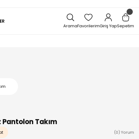
ER
Arama
Favorilerim
Giriş Yap
Sepetim
kım
uz Pantolon Takım
at
(0) Yorum