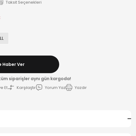
Taksit Seçenekleri
k
LL
e Haber Ver
 tüm siparişler aynı gün kargoda!
e Et
Karşılaştır
Yorum Yaz
Yazdır