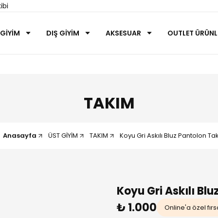
ibi
 GİYİM
DIŞ GİYİM
AKSESUAR
OUTLET ÜRÜNL
TAKIM
Anasayfa
ÜST GİYİM
TAKIM
Koyu Gri Askılı Bluz Pantolon Ta
Koyu Gri Askılı Bl
₺ 1.000
Online'a özel fırs