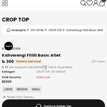
Geri Dön
Geri Dön
Geri Dön
Geri Dön
CROP TOP
Anasayfa
ÜST GİYİM
CROP TOP
Kahverengi Fitilli Basic Atlet
I
Yeni
ELVAN GÜVEN
Kahverengi Fitilli Basic Atlet
₺ 300
Online'a özel fırsat
(0) Yorum
₺ 32
den başlayan taksitlerle!
Taksit Seçenekleri
Kategori
CROP TOP
,
EN YENİLER
Stok Durumu
Stokta yok
BEDEN
LARGE
MEDİUM
SMALL
Beden Ölçü Tablosu
Gelince Haber Ver