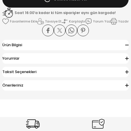
Saat 16:00’a kadar ki tüm siparişler aynı gün kargoda!
K
Tavsiye Et
Karşılaştır
Yorum Yaz
Yazdır
Ürün Bilgisi
Yorumlar
Taksit Seçenekleri
Önerileriniz