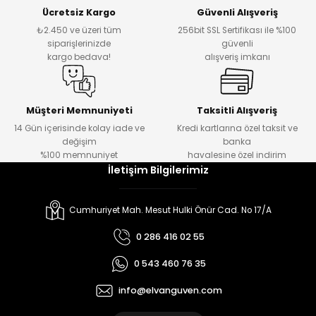
Ücretsiz Kargo
Güvenli Alışveriş
₺2.450 ve üzeri tüm
256bit SSL Sertifikası ile %100
siparişlerinizde
güvenli
kargo bedava!
alışveriş imkanı
Müşteri Memnuniyeti
Taksitli Alışveriş
14 Gün içerisinde kolay iade ve
Kredi kartlarına özel taksit ve
değişim
banka
%100 memnuniyet
havalesine özel indirim
İletişim Bilgilerimiz
Cumhuriyet Mah. Mesut Hulki Önür Cad. No 17/A
0 286 416 02 55
0 543 460 76 35
info@elvanguven.com