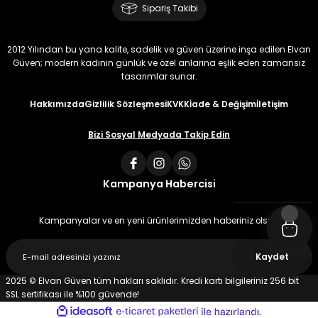
Sipariş Takibi
2012 Yılından bu yana kalite, sadelik ve güven üzerine inşa edilen Elvan
Güven; modern kadının günlük ve özel anlarına eşlik eden zamansız
tasarımlar sunar.
Hakkımızda
Gizlilik Sözleşmesi
KVKK
İade & Değişim
İletişim
Bizi Sosyal Medyada Takip Edin
Kampanya Habercisi
Kampanyalar ve en yeni ürünlerimizden haberiniz olsun
Kaydet
2025 © Elvan Güven tüm hakları saklıdır. Kredi kartı bilgileriniz 256 bit
SSL sertifikası ile %100 güvende!
ideasoft
ile
e-