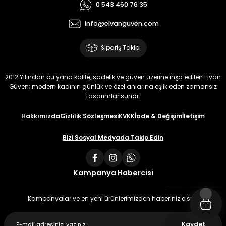
0 543 460 76 35
info@elvanguven.com
Sipariş Takibi
2012 Yılından bu yana kalite, sadelik ve güven üzerine inşa edilen Elvan
Güven; modern kadının günlük ve özel anlarına eşlik eden zamansız
tasarımlar sunar.
Hakkımızda
Gizlilik Sözleşmesi
KVKK
İade & Değişim
İletişim
Bizi Sosyal Medyada Takip Edin
Kampanya Habercisi
Kampanyalar ve en yeni ürünlerimizden haberiniz olsun
Kaydet