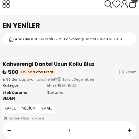
Geri Dön
Geri Dön
Geri Dön
Geri Dön
EN YENİLER
Anasayfa
EN YENİLER
Kahverengi Dantel Uzun Kollu Bluz
I
Kahverengi Dantel Uzun Kollu Bluz
₺ 500
Online'a özel fırsat
(0) Yorum
₺ 53
den başlayan taksitlerle!
Taksit Seçenekleri
Kategori
EN YENİLER
,
BLUZ
Stok Durumu
Stokta var
BEDEN
LARGE
MEDİUM
SMALL
Beden Ölçü Tablosu