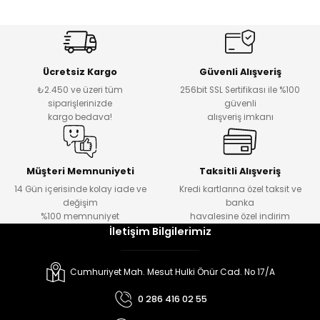
Beyaz Gold Kemerli Likralı Yüksek Bel İspanyol Pantolon
Ücretsiz Kargo
Güvenli Alışveriş
₺2.450 ve üzeri tüm
256bit SSL Sertifikası ile %100
₺ 1.000
siparişlerinizde
güvenli
kargo bedava!
alışveriş imkanı
Müşteri Memnuniyeti
Taksitli Alışveriş
14 Gün içerisinde kolay iade ve
Kredi kartlarına özel taksit ve
değişim
banka
%100 memnuniyet
havalesine özel indirim
İletişim Bilgilerimiz
Cumhuriyet Mah. Mesut Hulki Önür Cad. No 17/A
0 286 416 02 55