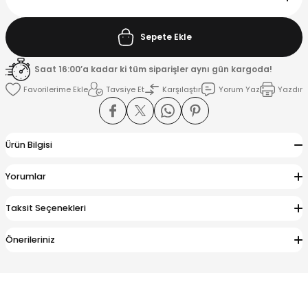
K
Sepete Ekle
Saat 16:00’a kadar ki tüm siparişler aynı gün kargoda!
Tavsiye Et
Karşılaştır
Yorum Yaz
Yazdır
Ürün Bilgisi
Yorumlar
Taksit Seçenekleri
Önerileriniz