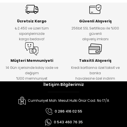
Ücretsiz Kargo
Güvenli Alışveriş
₺2.450 ve üzeri tüm
256bit SSL Sertifikası ile %100
siparişlerinizde
güvenli
kargo bedava!
alışveriş imkanı
Müşteri Memnuniyeti
Taksitli Alışveriş
14 Gün içerisinde kolay iade ve
Kredi kartlarına özel taksit ve
değişim
banka
%100 memnuniyet
havalesine özel indirim
İletişim Bilgilerimiz
Cumhuriyet Mah. Mesut Hulki Önür Cad. No 17/A
0 286 416 02 55
0 543 460 76 35