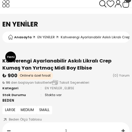
Geri Dön
Geri Dön
Geri Dön
Geri Dön
EN YENİLER
Anasayfa
EN YENİLER
Kahverengi Ayarlanabilir Askılı Likralı Cre
I
Yeni
Kahverengi Ayarlanabilir Askılı Likralı Crep
Kumaş Yan Yırtmaç Midi Boy Elbise
₺ 900
Online'a özel fırsat
(0) Yorum
₺ 96
den başlayan taksitlerle!
Taksit Seçenekleri
Kategori
EN YENİLER
,
ELBİSE
Stok Durumu
Stokta var
BEDEN
LARGE
MEDİUM
SMALL
Beden Ölçü Tablosu