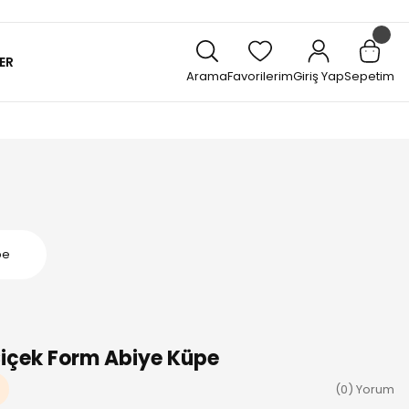
ER
Arama
Favorilerim
Giriş Yap
Sepetim
pe
Çiçek Form Abiye Küpe
(0) Yorum