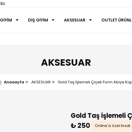
ibi
 GİYİM
DIŞ GİYİM
AKSESUAR
OUTLET ÜRÜNL
AKSESUAR
Anasayfa
AKSESUAR
Gold Taş İşlemeli Çiçek Form Abiye Kü
Gold Taş İşlemeli 
₺ 250
Online'a özel fırsat