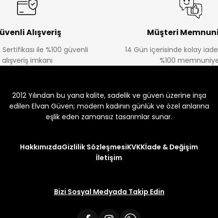
üvenli Alışveriş
Müşteri Memnuni
 Sertifikası ile %100 güvenli
14 Gün içerisinde kolay iad
alışveriş imkanı
%100 memnuniye
2012 Yılından bu yana kalite, sadelik ve güven üzerine inşa
edilen Elvan Güven; modern kadının günlük ve özel anlarına
eşlik eden zamansız tasarımlar sunar.
Hakkımızda
Gizlilik Sözleşmesi
KVKK
İade & Değişim
İletişim
Bizi Sosyal Medyada Takip Edin