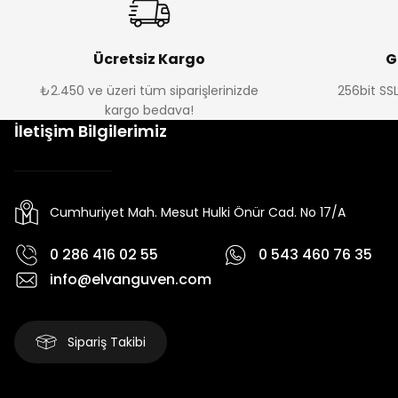
Ücretsiz Kargo
G
₺2.450 ve üzeri tüm siparişlerinizde
256bit SSL
kargo bedava!
İletişim Bilgilerimiz
Cumhuriyet Mah. Mesut Hulki Önür Cad. No 17/A
0 286 416 02 55
0 543 460 76 35
info@elvanguven.com
Sipariş Takibi