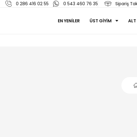
0 286 416 02 55
0 543 460 76 35
Sipariş Tak
EN YENİLER
ÜST GİYİM
ALT