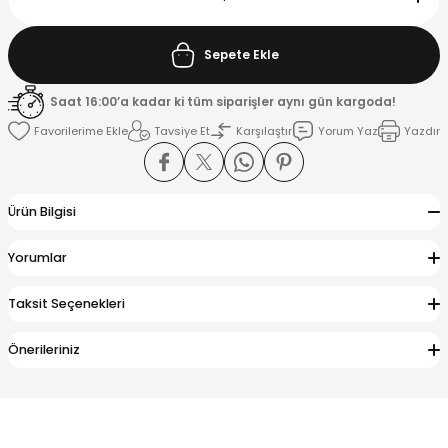
K
Sepete Ekle
Saat 16:00’a kadar ki tüm siparişler aynı gün kargoda!
Tavsiye Et
Karşılaştır
Yorum Yaz
Yazdır
Ürün Bilgisi
Yorumlar
Taksit Seçenekleri
Önerileriniz