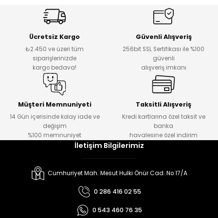
Ücretsiz Kargo
Güvenli Alışveriş
₺2.450 ve üzeri tüm
256bit SSL Sertifikası ile %100
siparişlerinizde
güvenli
kargo bedava!
alışveriş imkanı
Müşteri Memnuniyeti
Taksitli Alışveriş
14 Gün içerisinde kolay iade ve
Kredi kartlarına özel taksit ve
değişim
banka
%100 memnuniyet
havalesine özel indirim
İletişim Bilgilerimiz
Cumhuriyet Mah. Mesut Hulki Önür Cad. No 17/A
0 286 416 02 55
0 543 460 76 35