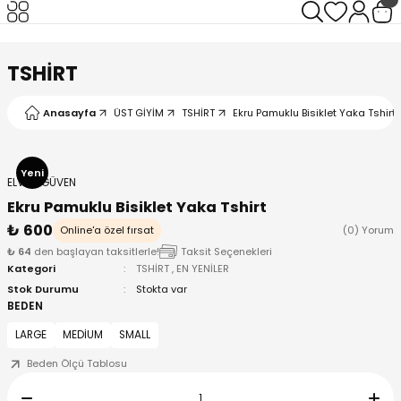
Geri Dön
Geri Dön
Geri Dön
Geri Dön
TSHİRT
Anasayfa
ÜST GİYİM
TSHİRT
Ekru Pamuklu Bisiklet Yaka Tshirt
I
Yeni
ELVAN GÜVEN
Ekru Pamuklu Bisiklet Yaka Tshirt
₺ 600
Online'a özel fırsat
(0) Yorum
₺ 64
den başlayan taksitlerle!
Taksit Seçenekleri
Kategori
TSHİRT
,
EN YENİLER
Stok Durumu
Stokta var
BEDEN
LARGE
MEDİUM
SMALL
Beden Ölçü Tablosu