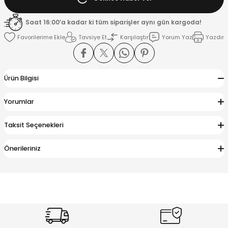
Saat 16:00’a kadar ki tüm siparişler aynı gün kargoda!
K
Tavsiye Et
Karşılaştır
Yorum Yaz
Yazdır
Ürün Bilgisi
Yorumlar
Taksit Seçenekleri
Önerileriniz