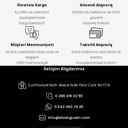
Ücretsiz Kargo
Güvenli Alışveriş
₺2.450 ve üzeri tüm
256bit SSL Sertifikası ile %100
siparişlerinizde
güvenli
kargo bedava!
alışveriş imkanı
Müşteri Memnuniyeti
Taksitli Alışveriş
14 Gün içerisinde kolay iade ve
Kredi kartlarına özel taksit ve
değişim
banka
%100 memnuniyet
havalesine özel indirim
İletişim Bilgilerimiz
Cumhuriyet Mah. Mesut Hulki Önür Cad. No 17/A
0 286 416 02 55
0 543 460 76 35
info@elvanguven.com