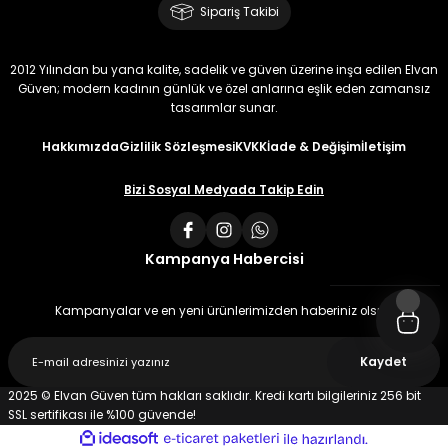
Sipariş Takibi
2012 Yılından bu yana kalite, sadelik ve güven üzerine inşa edilen Elvan
Güven; modern kadının günlük ve özel anlarına eşlik eden zamansız
tasarımlar sunar.
Hakkımızda
Gizlilik Sözleşmesi
KVKK
İade & Değişim
İletişim
Bizi Sosyal Medyada Takip Edin
Kampanya Habercisi
Kampanyalar ve en yeni ürünlerimizden haberiniz olsun
Kaydet
2025 © Elvan Güven tüm hakları saklıdır. Kredi kartı bilgileriniz 256 bit
SSL sertifikası ile %100 güvende!
ideasoft
ile
e-