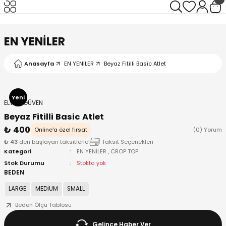
Geri Dön
Geri Dön
Geri Dön
Geri Dön
EN YENİLER
Anasayfa
EN YENİLER
Beyaz Fitilli Basic Atlet
I
Yeni
ELVAN GÜVEN
Beyaz Fitilli Basic Atlet
₺ 400
Online'a özel fırsat
(0) Yorum
₺ 43
den başlayan taksitlerle!
Taksit Seçenekleri
Kategori
EN YENİLER
,
CROP TOP
Stok Durumu
Stokta yok
BEDEN
LARGE
MEDİUM
SMALL
Beden Ölçü Tablosu
Gelince Haber Ver