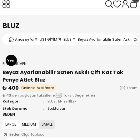
Geri Dön
Geri Dön
Geri Dön
Geri Dön
BLUZ
Anasayfa
ÜST GİYİM
BLUZ
Beyaz Ayarlanabilir Saten Askılı Çift
I
Yeni
ELVAN GÜVEN
Beyaz Ayarlanabilir Saten Askılı Çift Kat Tok
Penye Atlet Bluz
₺ 400
Online'a özel fırsat
(0) Yorum
₺ 43
den başlayan taksitlerle!
Taksit Seçenekleri
Kategori
BLUZ
,
EN YENİLER
Stok Durumu
Stokta var
BEDEN
LARGE
MEDİUM
SMALL
Beden Ölçü Tablosu