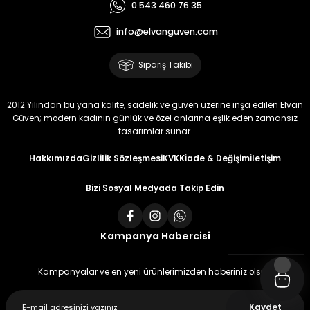
0 543 460 76 35
info@elvanguven.com
Sipariş Takibi
2012 Yılından bu yana kalite, sadelik ve güven üzerine inşa edilen Elvan
Güven; modern kadının günlük ve özel anlarına eşlik eden zamansız
tasarımlar sunar.
Hakkımızda
Gizlilik Sözleşmesi
KVKK
İade & Değişim
İletişim
Bizi Sosyal Medyada Takip Edin
Kampanya Habercisi
Kampanyalar ve en yeni ürünlerimizden haberiniz olsun
Kaydet