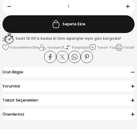
K
Sepete Ekle
Saat 16:00’a kadar ki tüm siparişler aynı gün kargoda!
Tavsiye Et
Karşılaştır
Yorum Yaz
Yazdır
Ürün Bilgisi
Yorumlar
Taksit Seçenekleri
Önerileriniz