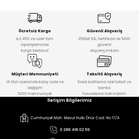
Ücretsiz Kargo
Güvenli Alışveriş
₺2.450 ve üzeri tüm
256bit SSL Sertifikası ile %100
siparişlerinizde
güvenli
kargo bedava!
alışveriş imkanı
Müşteri Memnuniyeti
Taksitli Alışveriş
14 Gün içerisinde kolay iade ve
Kredi kartlarına özel taksit ve
değişim
banka
%100 memnuniyet
havalesine özel indirim
İletişim Bilgilerimiz
Cumhuriyet Mah. Mesut Hulki Önür Cad. No 17/A
0 286 416 02 55