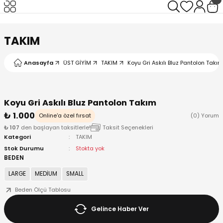
Geri Dön
Geri Dön
Geri Dön
Geri Dön
TAKIM
Anasayfa
ÜST GİYİM
TAKIM
Koyu Gri Askılı Bluz Pantolon Takım
I
Koyu Gri Askılı Bluz Pantolon Takım
₺ 1.000
Online'a özel fırsat
(0) Yorum
₺ 107
den başlayan taksitlerle!
Taksit Seçenekleri
Kategori
TAKIM
Stok Durumu
Stokta yok
BEDEN
LARGE
MEDİUM
SMALL
Beden Ölçü Tablosu
Gelince Haber Ver