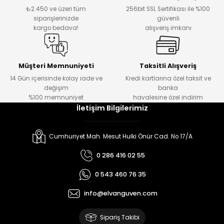
₺2.450 ve üzeri tüm
256bit SSL Sertifikası ile %100
siparişlerinizde
güvenli
kargo bedava!
alışveriş imkanı
Müşteri Memnuniyeti
Taksitli Alışveriş
14 Gün içerisinde kolay iade ve
Kredi kartlarına özel taksit ve
değişim
banka
%100 memnuniyet
havalesine özel indirim
İletişim Bilgilerimiz
Cumhuriyet Mah. Mesut Hulki Önür Cad. No 17/A
0 286 416 02 55
0 543 460 76 35
info@elvanguven.com
Sipariş Takibi